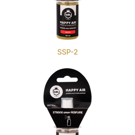
je nešto više od običnog osvježivača zraka sa
razinom mirisa od 30%.
Cvjetni, drveni mošusni miris koji će ispuniti sva
vaša očekivanja.
SSP-2
STRONG SPRAY PERFUME 50
ML.
HAPPY AIR STRONG SPRAY PERFUME SICILY