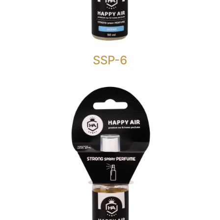
Izvrstan, dugotrajan i prijatan miris sa notom
citrusa.
SSP-6
STRONG SPRAY PERFUME 50
ML.
HAPPY AIR STRONG SPRAY PERFUME BUBBLE
GUM
je nešto više od običnog osvježivača zraka sa
razinom mirisa od 30%.