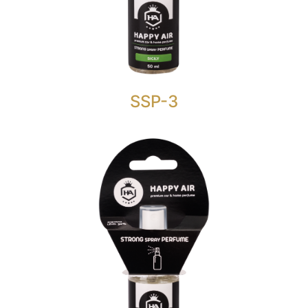
je nešto više od običnog osvježivača zraka sa
razinom mirisa od 30%.
Topli i senzualni cvjetni orijentalni miris.
SSP-3
STRONG SPRAY PERFUME 50
ML.
HAPPY AIR STRONG SPRAY PERFUME CUBA
je nešto više od običnog osvježivača zraka sa