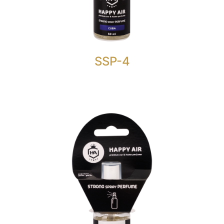
razinom mirisa od 30%.
Svježi amber miris sa bazom lavande.
SSP-4
STRONG SPRAY PERFUME 50
ML.
HAPPY AIR STRONG SPRAY PERFUME VANILLA