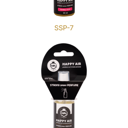
Voćni miris sa akordom žvakaće gume.
SSP-7
STRONG SPRAY PERFUME 50
ML.
HAPPY AIR STRONG SPRAY PERFUME ANTI
TABACCO
je nešto više od običnog osvježivača zraka sa
razinom mirisa od 30%.
Svjež i aromatičan miris. Više ne morate da
brinete da će neprijatni miris duhana zavladati