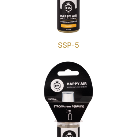
je nešto više od običnog osvježivača zraka sa
razinom mirisa od 30%.
Jednostavno topao, pun i bogat miris Vanilije.
SSP-5
STRONG SPRAY PERFUME 50
ML.
HAPPY AIR STRONG SPRAY PERFUME OCEAN
je nešto više od običnog osvježivača zraka sa
razinom mirisa od 30%.