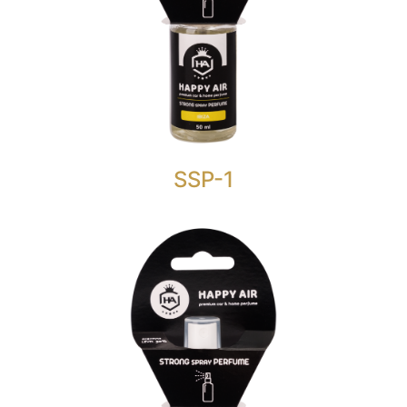
HAPPA AIR STRONG SPRAY PERFUME IBIZA
je nešto više od običnog osvježivača zraka sa
razinom mirisa od 30%.
Citrusni drveni miris koji daje dugotrajan osjećaj
svježine.
SSP-1
STRONG SPRAY PERFUME 50
ML.
HAPPY AIR STRONG SPRAY PERFUME MALTA